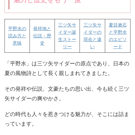
三ツ矢サ
三ツ矢サ
夏目漱石
平野水の
発祥地と
イダー誕
イダーの
と平野水
読み方と
伝説・歴
生ストー
現在と違
のエピソ
意味
史
リー
い
ード
「平野水」は三ツ矢サイダーの原点であり、日本の
夏の風物詩として長く親しまれてきました。
その発祥や伝説、文豪たちの思い出、今も続く三ツ
矢サイダーの爽やかさ。
どの時代も人々を惹きつける魅力が、そこには詰ま
っています。