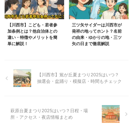
2025/8/15
2025/5/23
【川西市】こども・若者参
三ツ矢サイダーは川西市が
加条例とは？他自治体との
発祥の地ってホント？名前
違い・特徴やメリットを簡
の由来・ゆかりの地・三ツ
単に解説！
矢の日まで徹底解説
【川西市】鴬が丘夏まつり2025はいつ？
抽選会・盆踊り・模擬店・時間もチェック
萩原台夏まつり2025はいつ？日程・場
所・アクセス・夜店情報まとめ