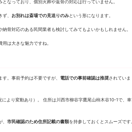
みとなっており、個別火葬や返骨の対応は行っていません。
きず、
お別れは斎場での見送りのみ
という形になります。
や納骨対応のある民間業者も検討してみてもよいかもしれません。
費用は大きな魅力ですね。
ます。事前予約は不要ですが、
電話での事前確認は推奨
されていま
により変動あり）。 住所は川西市柳谷字鷹尾山柿木谷10-1で、車
が、
市民確認のため住所記載の書類
を持参しておくとスムーズです