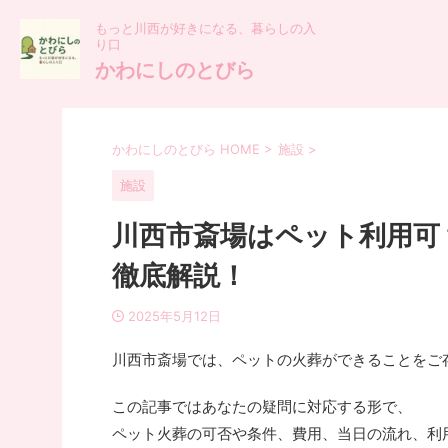
もっと川西が好きになる、暮らしの入
り口
かわにしのとびら
かわにしのとびら HOME
>
施設
>
施設
川西市斎場はペット利用可
徹底解説！
2025年5月12日
川西市斎場では、ペットの火葬ができることをご
この記事ではあなたの疑問に対応する形で、
ペット火葬の可否や条件、費用、当日の流れ、利