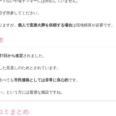
ード払いや電子マネーには対応していません。
必ず持参してください。
りますが、
個人で直接火葬を依頼する場合
は現地精算が必要です。
景
月1日から改定
されました。
した見直しのためとされています。
比べても
市民価格としては非常に良心的
です。
い」という方には最適な施設ですね。
コミまとめ